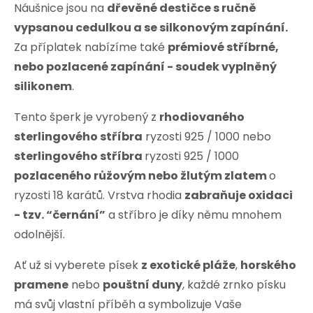
Náušnice jsou na
dřevěné destičce s ručně
vypsanou cedulkou a se silkonovým zapínání.
Za příplatek nabízíme také
prémiové stříbrné,
nebo pozlacené zapínání - soudek vyplněný
silikonem
.
Tento šperk je vyrobený z
rhodiovaného
sterlingového stříbra
ryzosti 925 / 1000 nebo
sterlingového stříbra
ryzosti 925 / 1000
pozlaceného růžovým nebo žlutým zlatem
o
ryzosti 18 karátů. Vrstva rhodia
zabraňuje oxidaci
- tzv. “černání”
a stříbro je díky němu mnohem
odolnější.
Ať už si vyberete písek
z exotické pláže
,
horského
pramene
nebo
pouštní duny
, každé zrnko písku
má svůj vlastní příběh a symbolizuje Vaše