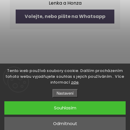
Lenka a Honza
Volejte, nebo pište na Whatsapp
Tento web používá soubory cookie. Dalším procházením
tohoto webu vyjadřujete souhlas s jejich používáním.. Více
informací
zde
.
Copyright 2026
Couple of
Sand
. Všechna práva
Nastavení
vyhrazena.
Souhlasím
Odmítnout