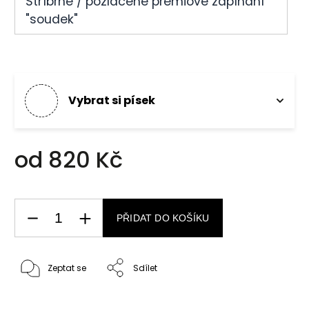
Stříbrné / pozlacené prémiové zapínání
"soudek"
Vybrat si písek
od
820 Kč
PŘIDAT DO KOŠÍKU
Zeptat se
Sdílet