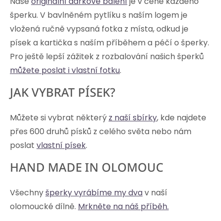
Naše
originální dárkové balení
je v ceně každého
šperku. V bavlněném pytlíku s naším logem je
vložená ručně vypsaná fotka z místa, odkud je
písek a kartička s naším příběhem a péčí o šperky.
Pro ještě lepší zážitek z rozbalování našich šperků
můžete poslat i vlastní fotku
.
JAK VYBRAT PÍSEK?
Můžete si vybrat některý
z naší sbírky
, kde najdete
přes 600 druhů písků z celého světa nebo nám
poslat
vlastní písek
.
HAND MADE IN OLOMOUC
Všechny
šperky vyrábíme my dva
v naší
olomoucké dílně.
Mrkněte na náš příběh.