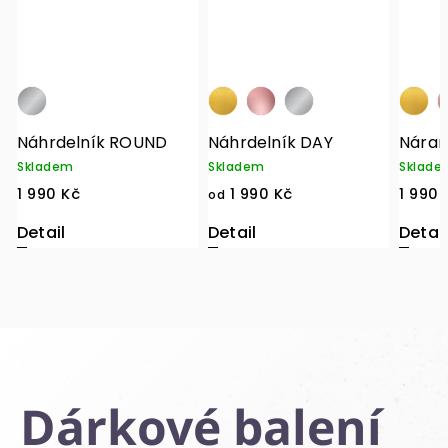
Náhrdelník ROUND
Náhrdelník DAY
Nára
Skladem
Skladem
Sklade
1 990 Kč
1 990 Kč
1 990 
od
Detail
Detail
Detail
Dárkové balení