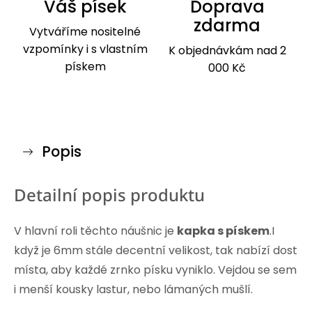
Váš písek
Doprava
zdarma
Vytváříme nositelné
vzpomínky i s vlastním
K objednávkám nad 2
pískem
000 Kč
Popis
Detailní popis produktu
V hlavní roli těchto náušnic je
kapka s pískem
.I
když je 6mm stále decentní velikost, tak nabízí dost
místa, aby každé zrnko písku vyniklo. Vejdou se sem
i menší kousky lastur, nebo lámaných mušlí.