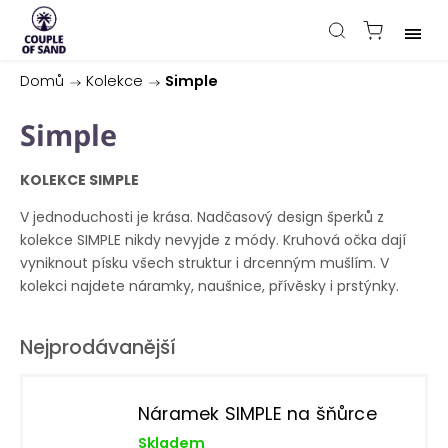
Domů
/
Kolekce
/
Simple
Simple
KOLEKCE SIMPLE
V jednoduchosti je krása. Nadčasový design šperků z
kolekce SIMPLE nikdy nevyjde z módy. Kruhová očka dají
vyniknout písku všech struktur i drcenným mušlím. V
kolekci najdete náramky, naušnice, přívěsky i prstýnky.
Nejprodávanější
Náramek SIMPLE na šňůrce
Skladem