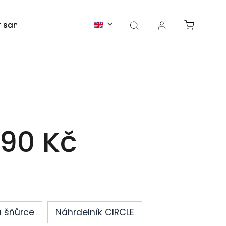
r sand
Blog
About us
Contact
90 Kč
 šňůrce
Náhrdelník CIRCLE