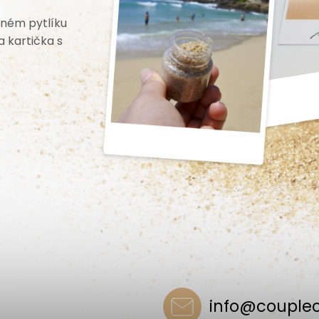
ěném pytlíku
a kartička s
info
@
couple