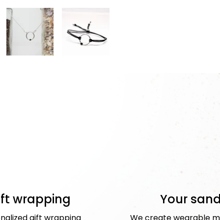
ift wrapping
Your san
nalized gift wrapping
We create wearable m