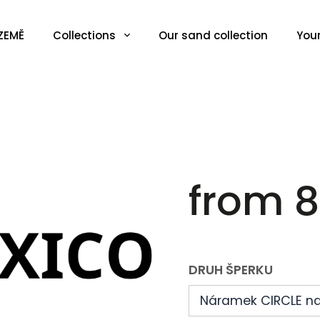
ZEMĚ
Collections
Our sand collection
You
from
8
DRUH ŠPERKU
Náramek CIRCLE na