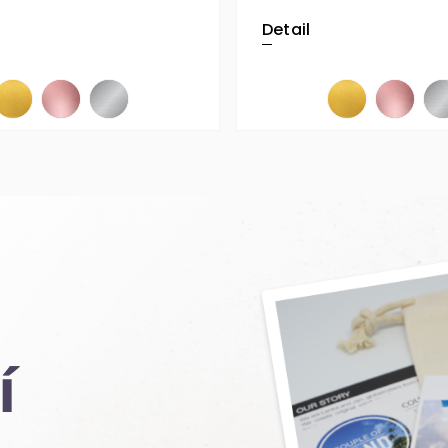
Detail
í