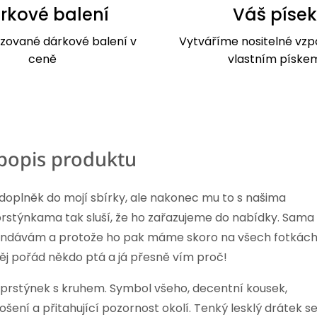
rkové balení
Váš písek
izované dárkové balení v
Vytváříme nositelné vzp
ceně
vlastním píske
 popis produktu
 doplněk do mojí sbírky, ale nakonec mu to s našima
rstýnkama tak sluší, že ho zařazujeme do nabídky. Sama
ndávám a protože ho pak máme skoro na všech fotkách
něj pořád někdo ptá a já přesně vím proč!
ý prstýnek s kruhem. Symbol všeho, decentní kousek,
šení a přitahující pozornost okolí. Tenký lesklý drátek s