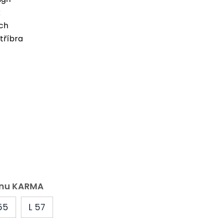
k
ech
tříbra
tenu KARMA
55
L 57