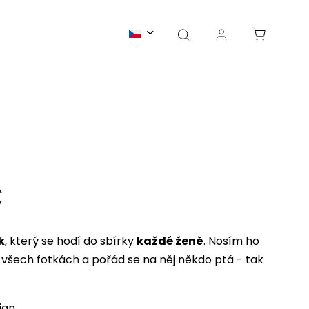
Blog
O nás
Kontakt
č
k
, který se hodí do sbírky
každé ženě
. Nosím ho
 všech fotkách a pořád se na něj někdo ptá - tak
ign