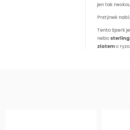
jen tak neokou
Prstýnek nabí
Tento šperk j
nebo
sterlin
zlatem
o ryzo