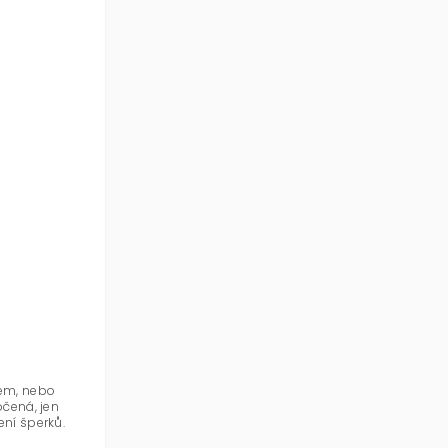
em, nebo
očená, jen
ení šperků.