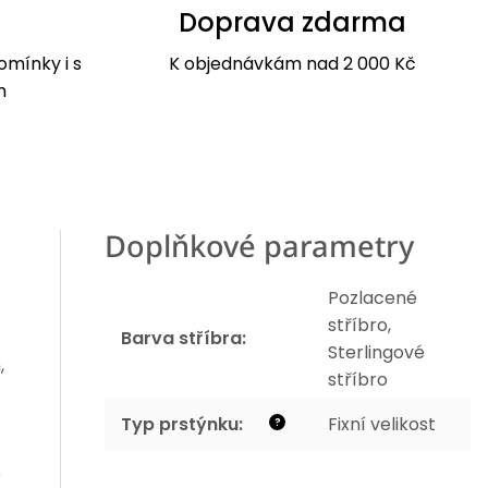
Doprava zdarma
omínky i s
K objednávkám nad 2 000 Kč
m
Doplňkové parametry
Pozlacené
stříbro,
Barva stříbra
:
Sterlingové
,
stříbro
Typ prstýnku
:
Fixní velikost
?
e