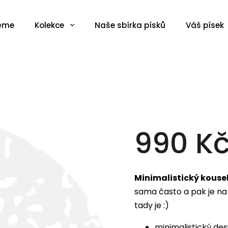
zěme
Kolekce
Naše sbírka písků
Váš písek
990 K
Minimalistický kouse
sama často a pak je na
tady je :)
minimalistický des