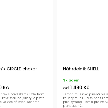
ník CIRCLE choker
Náhrdelník SHELL
Skladem
0 Kč
1 490 Kč
od
etízek s přívěskem Circle. Nám
Jemná mušlička plněná písk
bí když sedí “do jamky” a proto
kousky mušlí. Dá se nosit i ot
 ve více délkách. Decentní
jako symbol. Skvělá pro vrstv
.
jednoduchý...