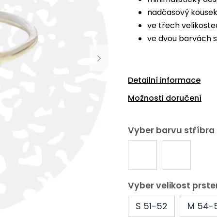
nadčasový kouse
ve třech velikost
ve dvou barvách s
Detailní informace
Možnosti doručení
Vyber barvu stříbra
Vyber velikost prs
S 51-52
M 54-