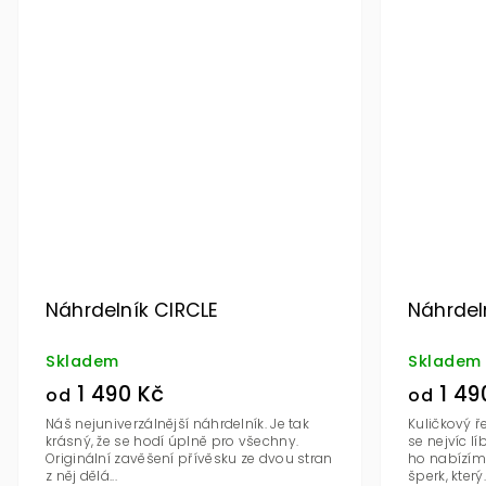
Náhrdelník CIRCLE
Náhrdel
Skladem
Skladem
1 490 Kč
1 49
od
od
Náš nejuniverzálnější náhrdelník. Je tak
Kuličkový ř
krásný, že se hodí úplně pro všechny.
se nejvíc lí
Originální zavěšení přívěsku ze dvou stran
ho nabízíme
z něj dělá...
šperk, který..