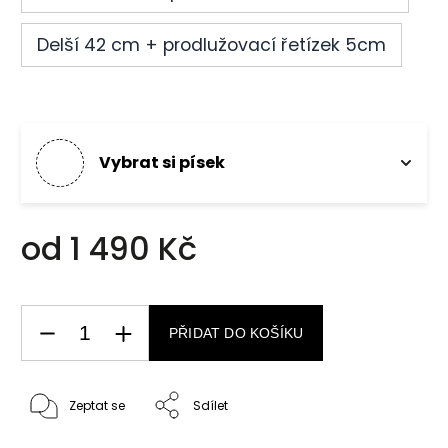
Delší 42 cm + prodlužovací řetízek 5cm
Vybrat si písek
od
1 490 Kč
PŘIDAT DO KOŠÍKU
Zeptat se
Sdílet