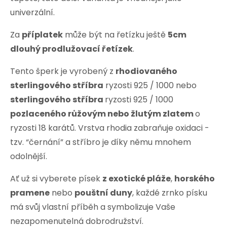
univerzální.
Za
příplatek
může být na řetízku ještě
5cm
dlouhý prodlužovací řetízek
.
Tento šperk je vyrobený z
rhodiovaného
sterlingového stříbra
ryzosti 925 / 1000 nebo
sterlingového stříbra
ryzosti 925 / 1000
pozlaceného růžovým nebo žlutým zlatem
o
ryzosti 18 karátů. Vrstva rhodia zabraňuje oxidaci -
tzv. “černání” a stříbro je díky němu mnohem
odolnější.
Ať už si vyberete písek
z exotické pláže
,
horského
pramene
nebo
pouštní duny
, každé zrnko písku
má svůj vlastní příběh a symbolizuje Vaše
nezapomenutelná dobrodružství.