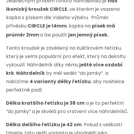
Jedinečným prvkem tohoto náhrdelníku je
náš
ikonický kroužek CIRCLE
, ve kterém je vsazena
kapka s pískem dle Vašeho výběru. Průměr
přívěsku
CIRCLE je 14mm
, kapka na
písek má
průměr 2mm
a lze použít
jen jemný písek.
Tento kroužek je zavěšený na kuličkovém řetízku,
který je velmi populární pro efekt, který na dekoltu
vykouzlí. Náhrdelník díky němu
ještě více ozdobí
krk
.
Náhrdelník
by měl sedět “do jamky” a
nabízíme
4 varianty délky řetízku
, aby nositelce
perfektně padl.
Délka kratšího řetízku je 38 cm
a je to perfektní
“do jamky” a je skvělá pro vrstvení více náhrdelníků.
Délka delšího řetízku je 42 cm
. Pokud s velikostí
tápete, tato delší varianta je vhodnější jako