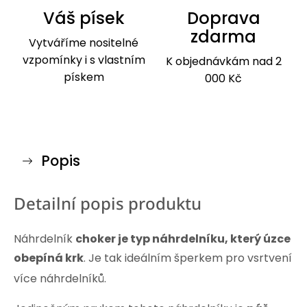
Váš písek
Doprava
zdarma
Vytváříme nositelné
vzpomínky i s vlastním
K objednávkám nad 2
pískem
000 Kč
Popis
Detailní popis produktu
Náhrdelník
choker je typ náhrdelníku, který úzce
obepíná krk
. Je tak ideálním šperkem pro vsrtvení
více náhrdelníků.