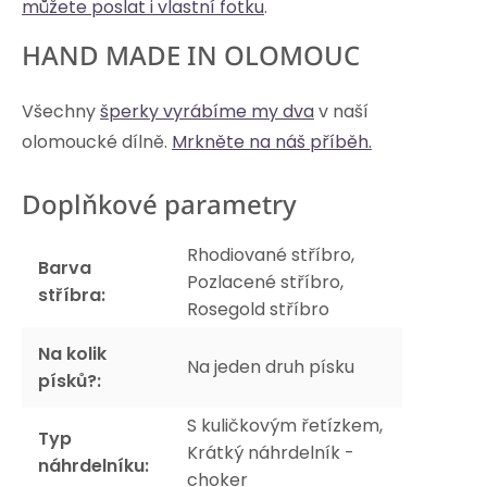
můžete poslat i vlastní fotku
.
HAND MADE IN OLOMOUC
Všechny
šperky vyrábíme my dva
v naší
olomoucké dílně.
Mrkněte na náš příběh.
Doplňkové parametry
Rhodiované stříbro,
Barva
Pozlacené stříbro,
stříbra
:
Rosegold stříbro
Na kolik
Na jeden druh písku
písků?
:
S kuličkovým řetízkem,
Typ
Krátký náhrdelník -
náhrdelníku
:
choker