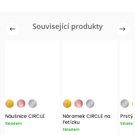
Související produkty
Previous
Next
E
Náramek CIRCLE na
Prstýnek Karma
řetízku
Skladem
Skladem